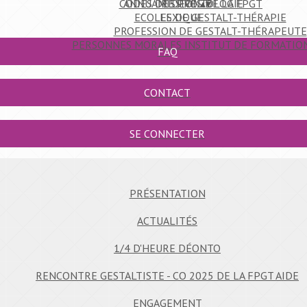
CODES DE DÉONTOLOGIE
ANNUAIRE PRO
MISSIVES DE LA FPGT
▴
▾
ECOLES DE GESTALT-THÉRAPIE
LEXIQUE
PROFESSION DE GESTALT-THÉRAPEUTE
PERSONNES MORALES INSTITUT DE FORMATION
FAQ
CONTACT
SE CONNECTER
PRÉSENTATION
ACTUALITÉS
1/4 D'HEURE DÉONTO
RENCONTRE GESTALTISTE - CO 2025 DE LA FPGT AIDE
ENGAGEMENT