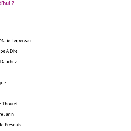
’hui ?
Marie Terpereau -
ipe À Dire
 Dauchez
que
e Thouret
re Janin
le Fresnais