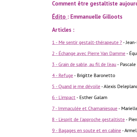
Comment être gestaltiste aujourd
Édito
: Emmanuelle Gilloots
Articles :
1 - Me sentir gestalt-thérapeute ?
- Jean-
2 - Échange avec Pierre Van Damme
- Équ
3 - Grain de sable, au fil de l’eau
- Pascale
4 - Refuge
- Brigitte Baronetto
5 - Quand je me dévoile
- Alexis Deleplan
6 - L’impact
- Esther Galam
7 - Immaculée et Chamaniesque
- Mariell
8 - L’esprit de l’approche gestaltiste
- Pier
9 - Bagages en soute et en cabine
- Armel