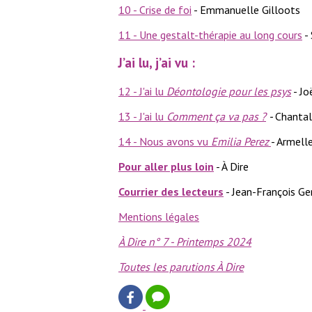
10 - Crise de foi
- Emmanuelle Gilloots
11 - Une gestalt-thérapie au long cours
- 
J’ai lu, j’ai vu :
12 - J'ai lu
Déontologie pour les psys
- Jo
13 - J'ai lu
Comment ça va pas ?
-
Chantal
14 - Nous avons vu
Emilia Perez
- Armell
Pour aller plus loin
- À Dire
Courrier des lecteurs
- Jean-François Ge
Mentions légales
À Dire n° 7 - Printemps 2024
Toutes les parutions À Dire