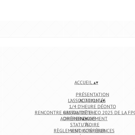
ACCUEIL
▴
▾
PRÉSENTATION
L'ASSOCIATION
ACTUALITÉS
▴
▾
1/4 D'HEURE DÉONTO
RENCONTRE GESTALTISTE - CO 2025 DE LA FP
RAISON D'ÊTRE
ADHÉRER
ORIENTATIONS
ENGAGEMENT
▴
▾
STATUTS
À DIRE
RÈGLEMENT INTÉRIEUR
VISIO CONFÉRENCES