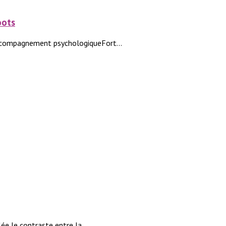
oots
accompagnement psychologiqueFort...
ée le contraste entre la...