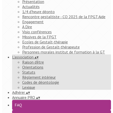
Présentation
Actualités
1/4 d'heure déonto
Rencontre gestaltiste - CO 2025 de la FPGT Aide
Engagement
À Dire
Visio conférences
Missives de la FPGT
Ecoles de Gestalt-thérapie
Profession de Gestalt-thérapeute
Personnes morales institut de formation à la GT
L'association
▴
▾
Raison d'être
Orientations
Statuts
Règlement intérieur
Codes de déontologie
Lexique
Adhérer
▴
▾
Annuaire PRO
▴
▾
FAQ