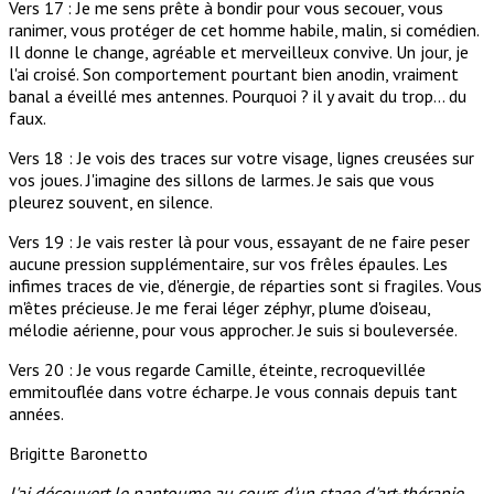
Vers 17 : Je me sens prête à bondir pour vous secouer, vous
ranimer, vous protéger de cet homme habile, malin, si comédien.
Il donne le change, agréable et merveilleux convive. Un jour, je
l'ai croisé. Son comportement pourtant bien anodin, vraiment
banal a éveillé mes antennes. Pourquoi ? il y avait du trop... du
faux.
Vers 18 : Je vois des traces sur votre visage, lignes creusées sur
vos joues. J'imagine des sillons de larmes. Je sais que vous
pleurez souvent, en silence.
Vers 19 : Je vais rester là pour vous, essayant de ne faire peser
aucune pression supplémentaire, sur vos frêles épaules. Les
infimes traces de vie, d'énergie, de réparties sont si fragiles. Vous
m'êtes précieuse. Je me ferai léger zéphyr, plume d'oiseau,
mélodie aérienne, pour vous approcher. Je suis si bouleversée.
Vers 20 : Je vous regarde Camille, éteinte, recroquevillée
emmitouflée dans votre écharpe. Je vous connais depuis tant
années.
Brigitte Baronetto
J'ai découvert le pantoume au cours d'un stage d'art-thérapie