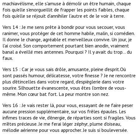
machiavélisme, elle s'amuse à démolir un être humain, chaque
fois qu'elle s'enorgueillit de frapper les points faibles, chaque
fois qu'elle se réjouit d’annihiler l'autre et de le voir à terre.
Vers 14 : Je me sens prête à bondir pour vous secouer, vous
ranimer, vous protéger de cet homme habile, malin, si comédien.
Il donne le change, agréable et merveilleux convive. Un jour, je
l'ai croisé. Son comportement pourtant bien anodin, vraiment
banal a éveillé mes antennes. Pourquoi ? Il y avait du trop... du
faux.
Vers 15 : Car je vous sais drôle, amusante, pleine d'esprit.Où
sont passés humour, délicatesse, votre finesse ? Je ne rencontre
plus d'étincelles dans votre regard, d'espièglerie dans votre
sourire. Silhouette évanescente, vous êtes l'ombre de vous-
même. Mon cœur bat fort. La peur montre son nez.
Vers 16 : Je vais rester là, pour vous, essayant de ne faire peser
aucune pression supplémentaire, sur vos frêles épaules. Les
infimes traces de vie, d'énergie, de réparties sont si fragiles. Vous
m'êtes précieuse. Je me ferai léger zéphyr, plume d'oiseau,
mélodie aérienne pour vous approcher. Je suis si bouleversée.