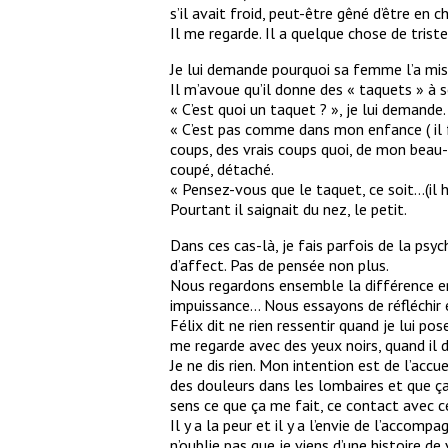
s’il avait froid, peut-être gêné d’être en 
Il me regarde. Il a quelque chose de tris
Je lui demande pourquoi sa femme l’a mis d
Il m’avoue qu’il donne des « taquets » à s
« C’est quoi un taquet ? », je lui demande.
« C’est pas comme dans mon enfance ( il fa
coups, des vrais coups quoi, de mon beau-pè
coupé, détaché.
« Pensez-vous que le taquet, ce soit…(il h
Pourtant il saignait du nez, le petit.
Dans ces cas-là, je fais parfois de la psy
d’affect. Pas de pensée non plus.
Nous regardons ensemble la différence ent
impuissance... Nous essayons de réfléchir 
Félix dit ne rien ressentir quand je lui p
me regarde avec des yeux noirs, quand il d
Je ne dis rien. Mon intention est de l’accue
des douleurs dans les lombaires et que ça 
sens ce que ça me fait, ce contact avec c
Il y a la peur et il y a l’envie de l’accomp
n’oublie pas que je viens d’une histoire de 