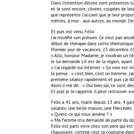
Dans l’intention d’écrire sont présentes 
et le sont encore, clivées, coupées de leu
que représente l’accueil que je leur propos
mêmes, à moi… aux autres, au monde. Dége
Et puis est venu Félix.
J’ai modifié son prénom. Ce n’est pas anodin
début de thérapie dans cette thématique de
Premier jour de vacances, 23 décembre 2
« Allo, bonjour Madame, je voudrais un rdv
Je lui demande s’il est de la région, ayan
« J’ai regardé sur internet. » Sa voix est v
Je pense : « c’est bien, c’est un homme, j
première séance rapidement et puis j’ai dû 
Alors il me dit : « Oui bien sûr, ce sont de
Et puis je le rappelle, il peut retrouver s
Félix a 41 ans, marié depuis 13 ans, 4 gar
salariés, une belle maison, une Mercédès.
« Qu’est-ce qui vous amène ? »
« Ma femme m’a demandé de partir du dom
Félix est parti vivre chez son père qui est 
chaussures, comme c’est la coutume dans m