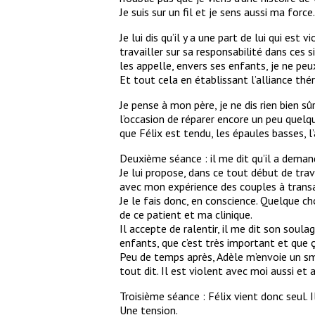
Je suis sur un fil et je sens aussi ma forc
Je lui dis qu’il y a une part de lui qui est
travailler sur sa responsabilité dans ces 
les appelle, envers ses enfants, je ne peu
Et tout cela en établissant l’alliance th
Je pense à mon père, je ne dis rien bien sû
l’occasion de réparer encore un peu quelqu
que Félix est tendu, les épaules basses, l’a
Deuxième séance : il me dit qu’il a demandé 
Je lui propose, dans ce tout début de trava
avec mon expérience des couples à transa
Je le fais donc, en conscience. Quelque ch
de ce patient et ma clinique.
Il accepte de ralentir, il me dit son soul
enfants, que c’est très important et que
Peu de temps après, Adèle m’envoie un sms
tout dit. Il est violent avec moi aussi et a
Troisième séance : Félix vient donc seul. I
Une tension.