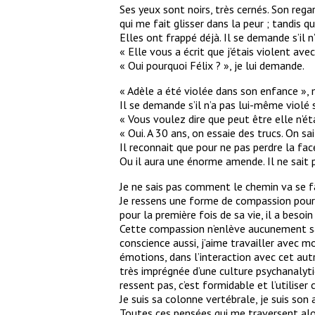
Ses yeux sont noirs, très cernés. Son rega
qui me fait glisser dans la peur ; tandis q
Elles ont frappé déjà. Il se demande s’il n
« Elle vous a écrit que j’étais violent avec
« Oui pourquoi Félix ? », je lui demande.
« Adèle a été violée dans son enfance », me 
Il se demande s’il n’a pas lui-même violé
« Vous voulez dire que peut être elle n’é
« Oui. A 30 ans, on essaie des trucs. On sa
Il reconnait que pour ne pas perdre la face,
Ou il aura une énorme amende. Il ne sait pa
Je ne sais pas comment le chemin va se fai
Je ressens une forme de compassion pour c
pour la première fois de sa vie, il a besoi
Cette compassion n’enlève aucunement sa r
conscience aussi, j’aime travailler avec m
émotions, dans l’interaction avec cet autr
très imprégnée d’une culture psychanalyti
ressent pas, c’est formidable et l’utiliser
Je suis sa colonne vertébrale, je suis son a
Toutes ces pensées qui me traversent alor