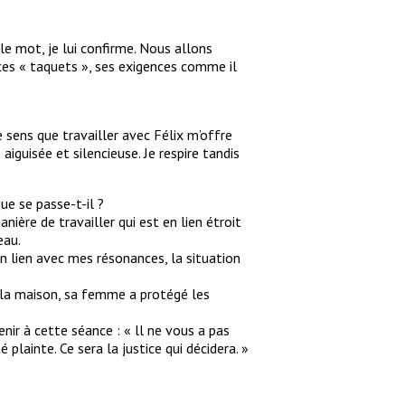
t le mot, je lui confirme. Nous allons
, ces « taquets », ses exigences comme il
Je sens que travailler avec Félix m’offre
iguisée et silencieuse. Je respire tandis
que se passe-t-il ?
nière de travailler qui est en lien étroit
eau.
en lien avec mes résonances, la situation
de la maison, sa femme a protégé les
nir à cette séance : « ll ne vous a pas
é plainte. Ce sera la justice qui décidera. »