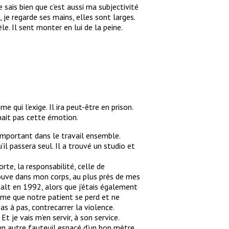
 sais bien que c’est aussi ma subjectivité
, je regarde ses mains, elles sont larges.
le. Il sent monter en lui de la peine.
e qui l’exige. Il ira peut-être en prison.
nnait pas cette émotion.
 important dans le travail ensemble.
l passera seul. Il a trouvé un studio et
te, la responsabilité, celle de
prouve dans mon corps, au plus près de mes
talt en 1992, alors que j’étais également
ême que notre patient se perd et ne
pas à pas, contrecarrer la violence.
Et je vais m’en servir, à son service.
un autre fauteuil espacé d’un bon mètre,