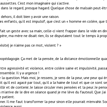
chaussettes. C’est mon imaginaire qui s’active.
te dans le regard, presque hagard. Quelque chose de malsain peut-êtr
ehors, il doit bien y avoir une raison.
es enfants, qu’il est impulsif, que c’est un « homme en colère, que t
it un geste avec sa main, celle-ci vient frapper dans le vide en dire
re, ma mère ne disait rien, ils se disputaient tout le temps à propos 
ésite) je n’aime pas ce mot, violent ? »
chopédagogie. Ça met de la pensée, de la distance émotionnelle quand
re agressivité et violence, entre colère saine et impulsivité, passa
ensemble. Il y a urgence !
ose la question. Mais moi, je ressens, je sens de la peur, une peur q
it qu’il est agacé par tout, qu’il a la haine de tout et que ce sont s
illir et de contenir. Je laisse circuler mes pensées et la peur. Je pen
m’arrive de le dire en séance quand je me lève du fauteuil. Que j’ai 
e patient.
agner. Il me faut transformer la peur sinon elle pourrait m’envahir. Sor
violence aussi.