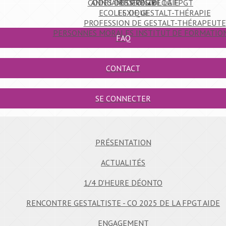
CODES DE DÉONTOLOGIE
ANNUAIRE PRO
MISSIVES DE LA FPGT
▴
▾
ECOLES DE GESTALT-THÉRAPIE
LEXIQUE
PROFESSION DE GESTALT-THÉRAPEUTE
PERSONNES MORALES INSTITUT DE FORMATION
FAQ
CONTACT
SE CONNECTER
PRÉSENTATION
ACTUALITÉS
1/4 D'HEURE DÉONTO
RENCONTRE GESTALTISTE - CO 2025 DE LA FPGT AIDE
ENGAGEMENT