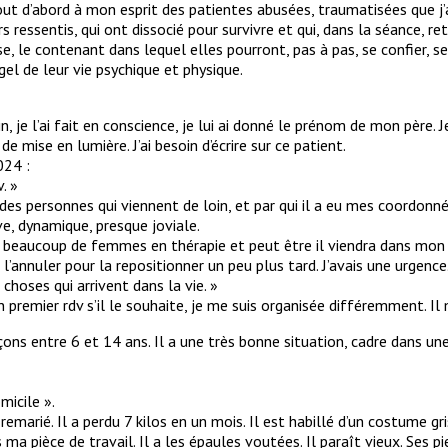
tout d’abord à mon esprit des patientes abusées, traumatisées que 
rs ressentis, qui ont dissocié pour survivre et qui, dans la séance,
e, le contenant dans lequel elles pourront, pas à pas, se confier, se 
l de leur vie psychique et physique.
, je l’ai fait en conscience, je lui ai donné le prénom de mon père. Je
 mise en lumière. J’ai besoin d’écrire sur ce patient.
024 :
. »
t des personnes qui viennent de loin, et par qui il a eu mes coordonné
ive, dynamique, presque joviale.
’ai beaucoup de femmes en thérapie et peut être il viendra dans mon 
l’annuler pour la repositionner un peu plus tard. J’avais une urgence
s choses qui arrivent dans la vie. »
on premier rdv s’il le souhaite, je me suis organisée différemment. Il 
çons entre 6 et 14 ans. Il a une très bonne situation, cadre dans un
icile ».
remarié. Il a perdu 7 kilos en un mois. Il est habillé d’un costume gri
a pièce de travail. Il a les épaules voutées. Il paraît vieux. Ses p