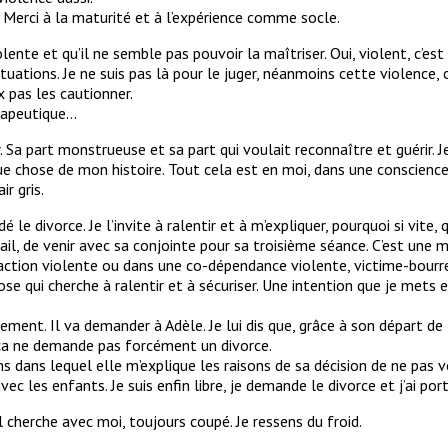
e. Merci à la maturité et à l’expérience comme socle.
 violente et qu’il ne semble pas pouvoir la maîtriser. Oui, violent, c’es
situations. Je ne suis pas là pour le juger, néanmoins cette violence
x pas les cautionner.
érapeutique…
r. Sa part monstrueuse et sa part qui voulait reconnaître et guérir. 
e chose de mon histoire. Tout cela est en moi, dans une conscience a
ir gris.
le divorce. Je l’invite à ralentir et à m’expliquer, pourquoi si vite, 
il, de venir avec sa conjointe pour sa troisième séance. C’est une ma
ction violente ou dans une co-dépendance violente, victime-bourr
ose qui cherche à ralentir et à sécuriser. Une intention que je mets 
agement. Il va demander à Adèle. Je lui dis que, grâce à son départ 
 ça ne demande pas forcément un divorce.
 dans lequel elle m’explique les raisons de sa décision de ne pas ve
vec les enfants. Je suis enfin libre, je demande le divorce et j’ai port
l cherche avec moi, toujours coupé. Je ressens du froid.