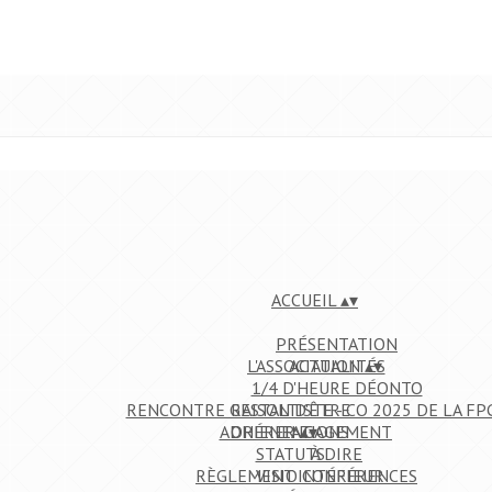
ACCUEIL
▴
▾
PRÉSENTATION
L'ASSOCIATION
ACTUALITÉS
▴
▾
1/4 D'HEURE DÉONTO
RENCONTRE GESTALTISTE - CO 2025 DE LA FP
RAISON D'ÊTRE
ADHÉRER
ORIENTATIONS
ENGAGEMENT
▴
▾
STATUTS
À DIRE
RÈGLEMENT INTÉRIEUR
VISIO CONFÉRENCES