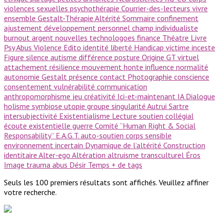
violences sexuelles
psychothérapie
Courrier-des-lecteurs
vivre
ensemble
Gestalt-Thérapie
Altérité
Sommaire
confinement
ajustement
développement personnel
champ
individualiste
burnout
argent
nouvelles technologoes
finance
Théatre
Livre
Psy
Abus
Violence
Edito
identité
liberté
Handicap
victime
inceste
Figure
silence
autisme
différence
posture
Origine GT
virtuel
attachement
résilience
mouvement
honte
influence
normalité
autonomie
Gestalt
présence
contact
Photographie
conscience
consentement
vulnérabilité
communication
anthropomorphisme
jeu
créativité
Ici-et-maintenant
IA
Dialogue
holisme
symbiose
utopie
groupe
singularité
Autrui
Sartre
intersubjectivité
Existentialisme
Lecture
soutien collégial
écoute existentielle
guerre
Comité ‘’Human Right & Social
Responsability’’
E.A.G.T.
auto-soutien
corps sensible
environnement incertain
Dynamique de l’altérité
Construction
identitaire
Alter-ego
Altération
altruisme
transculturel
Éros
Image
trauma
abus
Désir
Temps
+ de tags
Seuls les 100 premiers résultats sont affichés. Veuillez affiner
votre recherche.