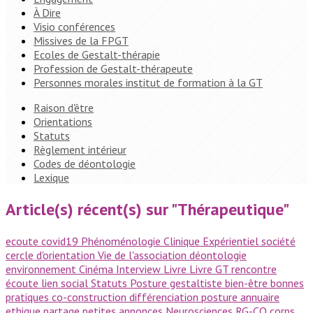
À Dire
Visio conférences
Missives de la FPGT
Ecoles de Gestalt-thérapie
Profession de Gestalt-thérapeute
Personnes morales institut de formation à la GT
Raison d'être
Orientations
Statuts
Règlement intérieur
Codes de déontologie
Lexique
Article(s) récent(s) sur "Thérapeutique"
ecoute
covid19
Phénoménologie
Clinique
Expérientiel
société
cercle d'orientation
Vie de l'association
déontologie
environnement
Cinéma
Interview
Livre
Livre GT
rencontre
écoute
lien social
Statuts
Posture gestaltiste
bien-être
bonnes
pratiques
co-construction
différenciation
posture
annuaire
ethique
partage
petites annonces
Neurosciences
RG-CO
corps