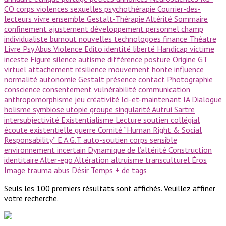
CO
corps
violences sexuelles
psychothérapie
Courrier-des-
lecteurs
vivre ensemble
Gestalt-Thérapie
Altérité
Sommaire
confinement
ajustement
développement personnel
champ
individualiste
burnout
nouvelles technologoes
finance
Théatre
Livre Psy
Abus
Violence
Edito
identité
liberté
Handicap
victime
inceste
Figure
silence
autisme
différence
posture
Origine GT
virtuel
attachement
résilience
mouvement
honte
influence
normalité
autonomie
Gestalt
présence
contact
Photographie
conscience
consentement
vulnérabilité
communication
anthropomorphisme
jeu
créativité
Ici-et-maintenant
IA
Dialogue
holisme
symbiose
utopie
groupe
singularité
Autrui
Sartre
intersubjectivité
Existentialisme
Lecture
soutien collégial
écoute existentielle
guerre
Comité ‘’Human Right & Social
Responsability’’
E.A.G.T.
auto-soutien
corps sensible
environnement incertain
Dynamique de l’altérité
Construction
identitaire
Alter-ego
Altération
altruisme
transculturel
Éros
Image
trauma
abus
Désir
Temps
+ de tags
Seuls les 100 premiers résultats sont affichés. Veuillez affiner
votre recherche.