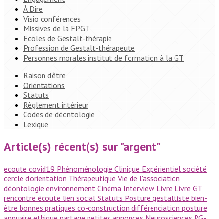
À Dire
Visio conférences
Missives de la FPGT
Ecoles de Gestalt-thérapie
Profession de Gestalt-thérapeute
Personnes morales institut de formation à la GT
Raison d'être
Orientations
Statuts
Règlement intérieur
Codes de déontologie
Lexique
Article(s) récent(s) sur "argent"
ecoute
covid19
Phénoménologie
Clinique
Expérientiel
société
cercle d'orientation
Thérapeutique
Vie de l'association
déontologie
environnement
Cinéma
Interview
Livre
Livre GT
rencontre
écoute
lien social
Statuts
Posture gestaltiste
bien-
être
bonnes pratiques
co-construction
différenciation
posture
annuaire
ethique
partage
petites annonces
Neurosciences
RG-