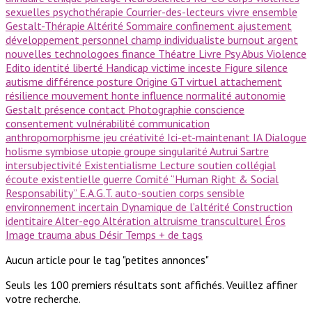
sexuelles
psychothérapie
Courrier-des-lecteurs
vivre ensemble
Gestalt-Thérapie
Altérité
Sommaire
confinement
ajustement
développement personnel
champ
individualiste
burnout
argent
nouvelles technologoes
finance
Théatre
Livre Psy
Abus
Violence
Edito
identité
liberté
Handicap
victime
inceste
Figure
silence
autisme
différence
posture
Origine GT
virtuel
attachement
résilience
mouvement
honte
influence
normalité
autonomie
Gestalt
présence
contact
Photographie
conscience
consentement
vulnérabilité
communication
anthropomorphisme
jeu
créativité
Ici-et-maintenant
IA
Dialogue
holisme
symbiose
utopie
groupe
singularité
Autrui
Sartre
intersubjectivité
Existentialisme
Lecture
soutien collégial
écoute existentielle
guerre
Comité ‘’Human Right & Social
Responsability’’
E.A.G.T.
auto-soutien
corps sensible
environnement incertain
Dynamique de l’altérité
Construction
identitaire
Alter-ego
Altération
altruisme
transculturel
Éros
Image
trauma
abus
Désir
Temps
+ de tags
Aucun article pour le tag "petites annonces"
Seuls les 100 premiers résultats sont affichés. Veuillez affiner
votre recherche.