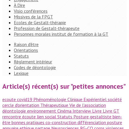
À Dire
Visio conférences
Missives de la FPGT
Ecoles de Gestalt-thérapie
Profession de Gestalt-thérapeute
Personnes morales institut de formation à la GT
Raison d'être
Orientations
Statuts
Règlement intérieur
Codes de déontologie
Lexique
Article(s) récent(s) sur "petites annonces"
ecoute
covid19
Phénoménologie
Clinique
Expérientiel
société
cercle d'orientation
Thérapeutique
Vie de l'association
déontologie
environnement
Cinéma
Interview
Livre
Livre GT
rencontre
écoute
lien social
Statuts
Posture gestaltiste
bien-
être
bonnes pratiques
co-construction
différenciation
posture
annuaire
ethique
partage
Neurosciences
RG-CO
corps
violences