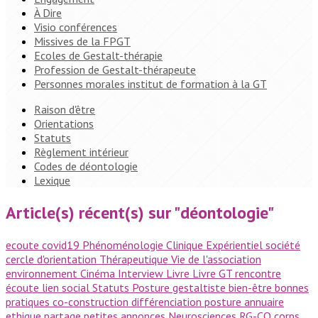
À Dire
Visio conférences
Missives de la FPGT
Ecoles de Gestalt-thérapie
Profession de Gestalt-thérapeute
Personnes morales institut de formation à la GT
Raison d'être
Orientations
Statuts
Règlement intérieur
Codes de déontologie
Lexique
Article(s) récent(s) sur "déontologie"
ecoute
covid19
Phénoménologie
Clinique
Expérientiel
société
cercle d'orientation
Thérapeutique
Vie de l'association
environnement
Cinéma
Interview
Livre
Livre GT
rencontre
écoute
lien social
Statuts
Posture gestaltiste
bien-être
bonnes
pratiques
co-construction
différenciation
posture
annuaire
ethique
partage
petites annonces
Neurosciences
RG-CO
corps