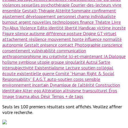
violences sexuelles
psychothérapie
Courrier-des-lecteurs
vivre
ensemble
Gestalt-Thérapie
Altérité
Sommaire
confinement
ajustement
développement personnel
champ
individualiste
burnout
argent
nouvelles technologoes
finance
Théatre
Livre
Psy
Abus
Violence
Edito
identité
liberté
Handicap
victime
inceste
Figure
silence
autisme
différence
posture
Origine GT
virtuel
attachement
résilience
mouvement
honte
influence
normalité
autonomie
Gestalt
présence
contact
Photographie
conscience
consentement
vulnérabilité
communication
anthropomorphisme
jeu
créativité
Ici-et-maintenant
IA
Dialogue
holisme
symbiose
utopie
groupe
singularité
Autrui
Sartre
intersubjectivité
Existentialisme
Lecture
soutien collégial
écoute existentielle
guerre
Comité ‘’Human Right & Social
Responsability’’
E.A.G.T.
auto-soutien
corps sensible
environnement incertain
Dynamique de l’altérité
Construction
identitaire
Alter-ego
Altération
altruisme
transculturel
Éros
Image
trauma
abus
Désir
Temps
+ de tags
Seuls les 100 premiers résultats sont affichés. Veuillez affiner
votre recherche.