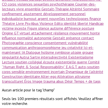
CO
corps
violences sexuelles
psychothérapie
Courrier-des-
lecteurs
vivre ensemble
Gestalt-Thérapie
Altérité
Sommaire
confinement
ajustement
développement personnel
individualiste
burnout
argent
nouvelles technologoes
finance
Théatre
Livre Psy
Abus
Violence
Edito
identité
liberté
Handicap
victime
inceste
Figure
silence
autisme
différence
posture
Origine GT
virtuel
attachement
résilience
mouvement
honte
influence
normalité
autonomie
Gestalt
présence
contact
Photographie
conscience
consentement
vulnérabilité
communication
anthropomorphisme
jeu
créativité
Ici-et-
maintenant
IA
Dialogue
holisme
symbiose
utopie
groupe
singularité
Autrui
Sartre
intersubjectivité
Existentialisme
Lecture
soutien collégial
écoute existentielle
guerre
Comité
‘’Human Right & Social Responsability’’
E.A.G.T.
auto-soutien
corps sensible
environnement incertain
Dynamique de l’altérité
Construction identitaire
Alter-ego
Altération
altruisme
transculturel
Éros
Image
trauma
abus
Désir
Temps
+ de tags
Aucun article pour le tag "champ"
Seuls les 100 premiers résultats sont affichés. Veuillez affiner
votre recherche.