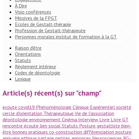
À Dire
Visio conférences
Missives de la FPGT
Ecoles de Gestalt-thérapie
Profession de Gestalt-thérapeute
Personnes morales institut de formation à la GT
Raison d'être
Orientations
Statuts
Règlement intérieur
Codes de déontologie
Lexique
Article(s) récent(s) sur "champ"
ecoute
covid19
Phénoménologie
Clinique
Expérientiel
société
cercle d'orientation
Thérapeutique
Vie de l'association
déontologie
environnement
Cinéma
Interview
Livre
Livre GT
rencontre
écoute
lien social
Statuts
Posture gestaltiste
bien-
être
bonnes pratiques
co-construction
différenciation
posture
annuaire
ethique
partage
petites annonces
Neurosciences
RG-