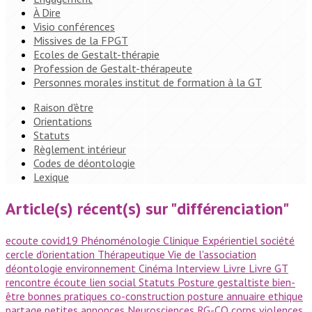
À Dire
Visio conférences
Missives de la FPGT
Ecoles de Gestalt-thérapie
Profession de Gestalt-thérapeute
Personnes morales institut de formation à la GT
Raison d'être
Orientations
Statuts
Règlement intérieur
Codes de déontologie
Lexique
Article(s) récent(s) sur "différenciation"
ecoute
covid19
Phénoménologie
Clinique
Expérientiel
société
cercle d'orientation
Thérapeutique
Vie de l'association
déontologie
environnement
Cinéma
Interview
Livre
Livre GT
rencontre
écoute
lien social
Statuts
Posture gestaltiste
bien-
être
bonnes pratiques
co-construction
posture
annuaire
ethique
partage
petites annonces
Neurosciences
RG-CO
corps
violences