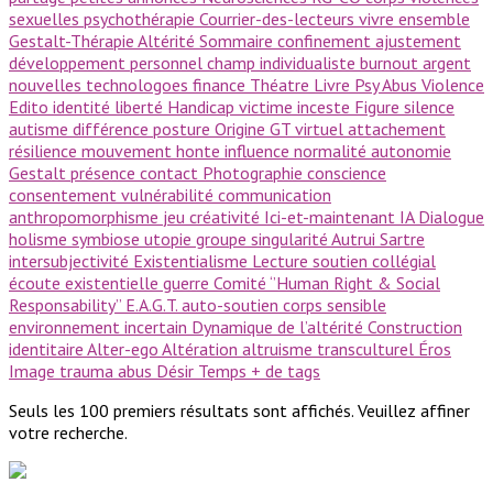
sexuelles
psychothérapie
Courrier-des-lecteurs
vivre ensemble
Gestalt-Thérapie
Altérité
Sommaire
confinement
ajustement
développement personnel
champ
individualiste
burnout
argent
nouvelles technologoes
finance
Théatre
Livre Psy
Abus
Violence
Edito
identité
liberté
Handicap
victime
inceste
Figure
silence
autisme
différence
posture
Origine GT
virtuel
attachement
résilience
mouvement
honte
influence
normalité
autonomie
Gestalt
présence
contact
Photographie
conscience
consentement
vulnérabilité
communication
anthropomorphisme
jeu
créativité
Ici-et-maintenant
IA
Dialogue
holisme
symbiose
utopie
groupe
singularité
Autrui
Sartre
intersubjectivité
Existentialisme
Lecture
soutien collégial
écoute existentielle
guerre
Comité ‘’Human Right & Social
Responsability’’
E.A.G.T.
auto-soutien
corps sensible
environnement incertain
Dynamique de l’altérité
Construction
identitaire
Alter-ego
Altération
altruisme
transculturel
Éros
Image
trauma
abus
Désir
Temps
+ de tags
Seuls les 100 premiers résultats sont affichés. Veuillez affiner
votre recherche.