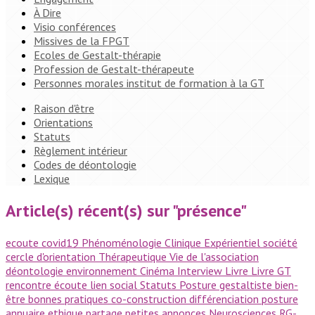
À Dire
Visio conférences
Missives de la FPGT
Ecoles de Gestalt-thérapie
Profession de Gestalt-thérapeute
Personnes morales institut de formation à la GT
Raison d'être
Orientations
Statuts
Règlement intérieur
Codes de déontologie
Lexique
Article(s) récent(s) sur "présence"
ecoute
covid19
Phénoménologie
Clinique
Expérientiel
société
cercle d'orientation
Thérapeutique
Vie de l'association
déontologie
environnement
Cinéma
Interview
Livre
Livre GT
rencontre
écoute
lien social
Statuts
Posture gestaltiste
bien-
être
bonnes pratiques
co-construction
différenciation
posture
annuaire
ethique
partage
petites annonces
Neurosciences
RG-