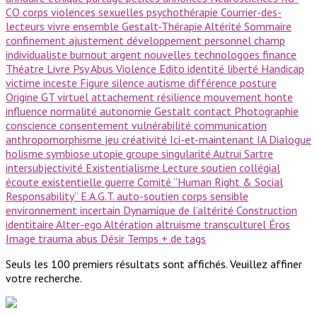
CO
corps
violences sexuelles
psychothérapie
Courrier-des-
lecteurs
vivre ensemble
Gestalt-Thérapie
Altérité
Sommaire
confinement
ajustement
développement personnel
champ
individualiste
burnout
argent
nouvelles technologoes
finance
Théatre
Livre Psy
Abus
Violence
Edito
identité
liberté
Handicap
victime
inceste
Figure
silence
autisme
différence
posture
Origine GT
virtuel
attachement
résilience
mouvement
honte
influence
normalité
autonomie
Gestalt
contact
Photographie
conscience
consentement
vulnérabilité
communication
anthropomorphisme
jeu
créativité
Ici-et-maintenant
IA
Dialogue
holisme
symbiose
utopie
groupe
singularité
Autrui
Sartre
intersubjectivité
Existentialisme
Lecture
soutien collégial
écoute existentielle
guerre
Comité ‘’Human Right & Social
Responsability’’
E.A.G.T.
auto-soutien
corps sensible
environnement incertain
Dynamique de l’altérité
Construction
identitaire
Alter-ego
Altération
altruisme
transculturel
Éros
Image
trauma
abus
Désir
Temps
+ de tags
Seuls les 100 premiers résultats sont affichés. Veuillez affiner
votre recherche.