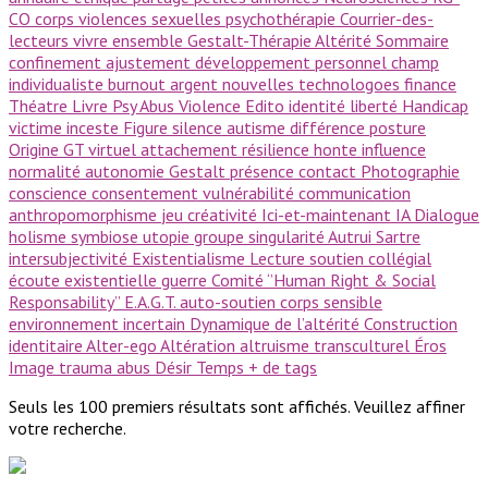
CO
corps
violences sexuelles
psychothérapie
Courrier-des-
lecteurs
vivre ensemble
Gestalt-Thérapie
Altérité
Sommaire
confinement
ajustement
développement personnel
champ
individualiste
burnout
argent
nouvelles technologoes
finance
Théatre
Livre Psy
Abus
Violence
Edito
identité
liberté
Handicap
victime
inceste
Figure
silence
autisme
différence
posture
Origine GT
virtuel
attachement
résilience
honte
influence
normalité
autonomie
Gestalt
présence
contact
Photographie
conscience
consentement
vulnérabilité
communication
anthropomorphisme
jeu
créativité
Ici-et-maintenant
IA
Dialogue
holisme
symbiose
utopie
groupe
singularité
Autrui
Sartre
intersubjectivité
Existentialisme
Lecture
soutien collégial
écoute existentielle
guerre
Comité ‘’Human Right & Social
Responsability’’
E.A.G.T.
auto-soutien
corps sensible
environnement incertain
Dynamique de l’altérité
Construction
identitaire
Alter-ego
Altération
altruisme
transculturel
Éros
Image
trauma
abus
Désir
Temps
+ de tags
Seuls les 100 premiers résultats sont affichés. Veuillez affiner
votre recherche.