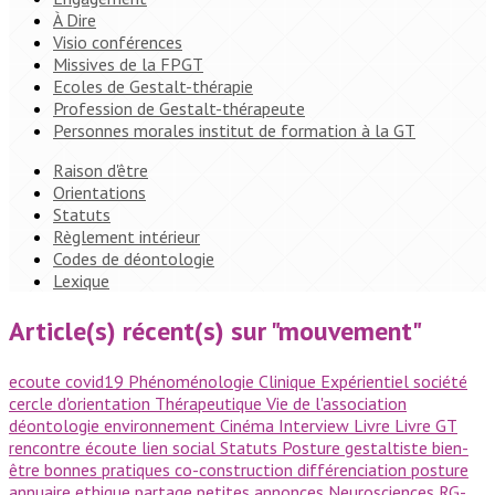
À Dire
Visio conférences
Missives de la FPGT
Ecoles de Gestalt-thérapie
Profession de Gestalt-thérapeute
Personnes morales institut de formation à la GT
Raison d'être
Orientations
Statuts
Règlement intérieur
Codes de déontologie
Lexique
Article(s) récent(s) sur "mouvement"
ecoute
covid19
Phénoménologie
Clinique
Expérientiel
société
cercle d'orientation
Thérapeutique
Vie de l'association
déontologie
environnement
Cinéma
Interview
Livre
Livre GT
rencontre
écoute
lien social
Statuts
Posture gestaltiste
bien-
être
bonnes pratiques
co-construction
différenciation
posture
annuaire
ethique
partage
petites annonces
Neurosciences
RG-