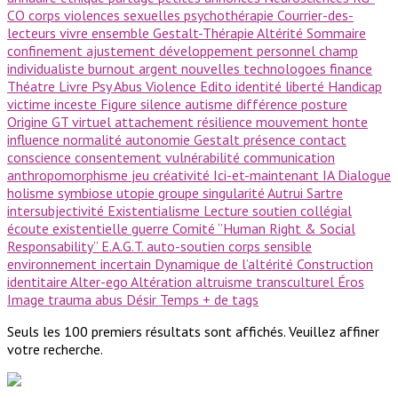
CO
corps
violences sexuelles
psychothérapie
Courrier-des-
lecteurs
vivre ensemble
Gestalt-Thérapie
Altérité
Sommaire
confinement
ajustement
développement personnel
champ
individualiste
burnout
argent
nouvelles technologoes
finance
Théatre
Livre Psy
Abus
Violence
Edito
identité
liberté
Handicap
victime
inceste
Figure
silence
autisme
différence
posture
Origine GT
virtuel
attachement
résilience
mouvement
honte
influence
normalité
autonomie
Gestalt
présence
contact
conscience
consentement
vulnérabilité
communication
anthropomorphisme
jeu
créativité
Ici-et-maintenant
IA
Dialogue
holisme
symbiose
utopie
groupe
singularité
Autrui
Sartre
intersubjectivité
Existentialisme
Lecture
soutien collégial
écoute existentielle
guerre
Comité ‘’Human Right & Social
Responsability’’
E.A.G.T.
auto-soutien
corps sensible
environnement incertain
Dynamique de l’altérité
Construction
identitaire
Alter-ego
Altération
altruisme
transculturel
Éros
Image
trauma
abus
Désir
Temps
+ de tags
Seuls les 100 premiers résultats sont affichés. Veuillez affiner
votre recherche.