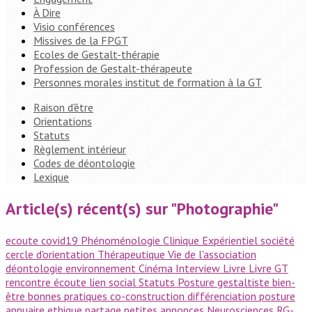
À Dire
Visio conférences
Missives de la FPGT
Ecoles de Gestalt-thérapie
Profession de Gestalt-thérapeute
Personnes morales institut de formation à la GT
Raison d'être
Orientations
Statuts
Règlement intérieur
Codes de déontologie
Lexique
Article(s) récent(s) sur "Photographie"
ecoute
covid19
Phénoménologie
Clinique
Expérientiel
société
cercle d'orientation
Thérapeutique
Vie de l'association
déontologie
environnement
Cinéma
Interview
Livre
Livre GT
rencontre
écoute
lien social
Statuts
Posture gestaltiste
bien-
être
bonnes pratiques
co-construction
différenciation
posture
annuaire
ethique
partage
petites annonces
Neurosciences
RG-