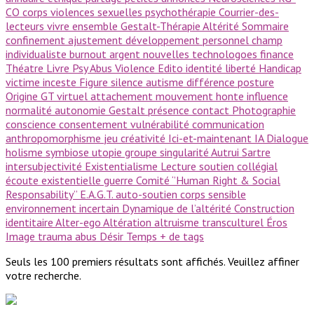
CO
corps
violences sexuelles
psychothérapie
Courrier-des-
lecteurs
vivre ensemble
Gestalt-Thérapie
Altérité
Sommaire
confinement
ajustement
développement personnel
champ
individualiste
burnout
argent
nouvelles technologoes
finance
Théatre
Livre Psy
Abus
Violence
Edito
identité
liberté
Handicap
victime
inceste
Figure
silence
autisme
différence
posture
Origine GT
virtuel
attachement
mouvement
honte
influence
normalité
autonomie
Gestalt
présence
contact
Photographie
conscience
consentement
vulnérabilité
communication
anthropomorphisme
jeu
créativité
Ici-et-maintenant
IA
Dialogue
holisme
symbiose
utopie
groupe
singularité
Autrui
Sartre
intersubjectivité
Existentialisme
Lecture
soutien collégial
écoute existentielle
guerre
Comité ‘’Human Right & Social
Responsability’’
E.A.G.T.
auto-soutien
corps sensible
environnement incertain
Dynamique de l’altérité
Construction
identitaire
Alter-ego
Altération
altruisme
transculturel
Éros
Image
trauma
abus
Désir
Temps
+ de tags
Seuls les 100 premiers résultats sont affichés. Veuillez affiner
votre recherche.