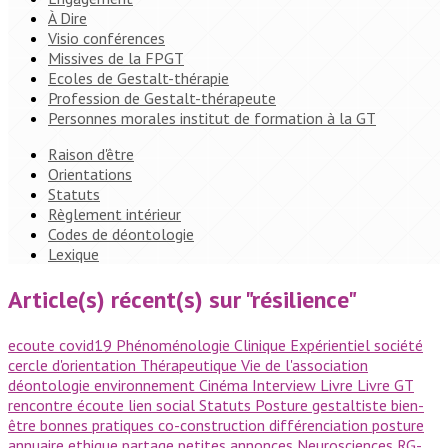
À Dire
Visio conférences
Missives de la FPGT
Ecoles de Gestalt-thérapie
Profession de Gestalt-thérapeute
Personnes morales institut de formation à la GT
Raison d'être
Orientations
Statuts
Règlement intérieur
Codes de déontologie
Lexique
Article(s) récent(s) sur "résilience"
ecoute
covid19
Phénoménologie
Clinique
Expérientiel
société
cercle d'orientation
Thérapeutique
Vie de l'association
déontologie
environnement
Cinéma
Interview
Livre
Livre GT
rencontre
écoute
lien social
Statuts
Posture gestaltiste
bien-
être
bonnes pratiques
co-construction
différenciation
posture
annuaire
ethique
partage
petites annonces
Neurosciences
RG-