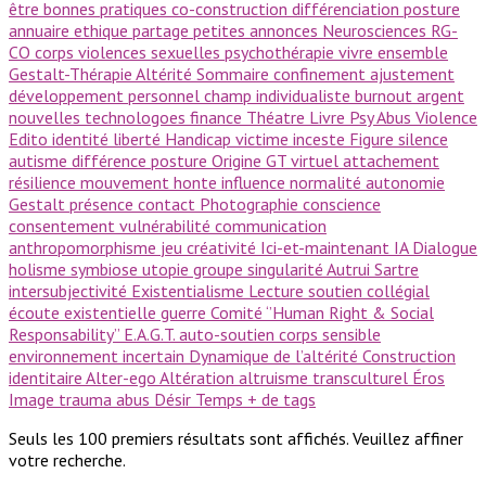
être
bonnes pratiques
co-construction
différenciation
posture
annuaire
ethique
partage
petites annonces
Neurosciences
RG-
CO
corps
violences sexuelles
psychothérapie
vivre ensemble
Gestalt-Thérapie
Altérité
Sommaire
confinement
ajustement
développement personnel
champ
individualiste
burnout
argent
nouvelles technologoes
finance
Théatre
Livre Psy
Abus
Violence
Edito
identité
liberté
Handicap
victime
inceste
Figure
silence
autisme
différence
posture
Origine GT
virtuel
attachement
résilience
mouvement
honte
influence
normalité
autonomie
Gestalt
présence
contact
Photographie
conscience
consentement
vulnérabilité
communication
anthropomorphisme
jeu
créativité
Ici-et-maintenant
IA
Dialogue
holisme
symbiose
utopie
groupe
singularité
Autrui
Sartre
intersubjectivité
Existentialisme
Lecture
soutien collégial
écoute existentielle
guerre
Comité ‘’Human Right & Social
Responsability’’
E.A.G.T.
auto-soutien
corps sensible
environnement incertain
Dynamique de l’altérité
Construction
identitaire
Alter-ego
Altération
altruisme
transculturel
Éros
Image
trauma
abus
Désir
Temps
+ de tags
Seuls les 100 premiers résultats sont affichés. Veuillez affiner
votre recherche.