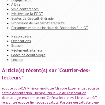
À Dire
Visio conférences
Missives de la FPGT
Ecoles de Gestalt-thérapie
Profession de Gestalt-thérapeute
Personnes morales institut de formation à la GT
Raison d'être
Orientations
Statuts
Règlement intérieur
Codes de déontologie
Lexique
Article(s) récent(s) sur "Courrier-des-
lecteurs"
ecoute
covid19
Phénoménologie
Clinique
Expérientiel
société
cercle d'orientation
Thérapeutique
Vie de l'association
déontologie
environnement
Cinéma
Interview
Livre
Livre GT
rencontre
écoute
lien social
Statuts
Posture gestaltiste
bien-