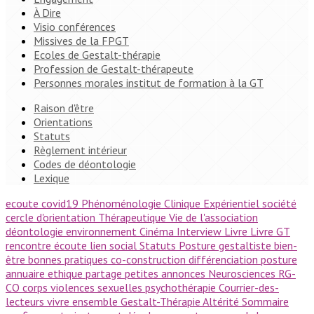
À Dire
Visio conférences
Missives de la FPGT
Ecoles de Gestalt-thérapie
Profession de Gestalt-thérapeute
Personnes morales institut de formation à la GT
Raison d'être
Orientations
Statuts
Règlement intérieur
Codes de déontologie
Lexique
ecoute
covid19
Phénoménologie
Clinique
Expérientiel
société
cercle d'orientation
Thérapeutique
Vie de l'association
déontologie
environnement
Cinéma
Interview
Livre
Livre GT
rencontre
écoute
lien social
Statuts
Posture gestaltiste
bien-
être
bonnes pratiques
co-construction
différenciation
posture
annuaire
ethique
partage
petites annonces
Neurosciences
RG-
CO
corps
violences sexuelles
psychothérapie
Courrier-des-
lecteurs
vivre ensemble
Gestalt-Thérapie
Altérité
Sommaire