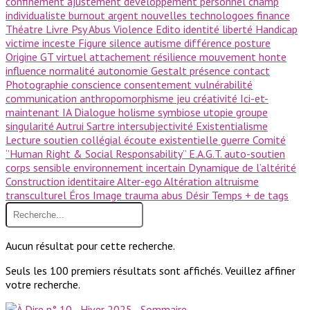
confinement
ajustement
développement personnel
champ
individualiste
burnout
argent
nouvelles technologoes
finance
Théatre
Livre Psy
Abus
Violence
Edito
identité
liberté
Handicap
victime
inceste
Figure
silence
autisme
différence
posture
Origine GT
virtuel
attachement
résilience
mouvement
honte
influence
normalité
autonomie
Gestalt
présence
contact
Photographie
conscience
consentement
vulnérabilité
communication
anthropomorphisme
jeu
créativité
Ici-et-
maintenant
IA
Dialogue
holisme
symbiose
utopie
groupe
singularité
Autrui
Sartre
intersubjectivité
Existentialisme
Lecture
soutien collégial
écoute existentielle
guerre
Comité
‘’Human Right & Social Responsability’’
E.A.G.T.
auto-soutien
corps sensible
environnement incertain
Dynamique de l’altérité
Construction identitaire
Alter-ego
Altération
altruisme
transculturel
Éros
Image
trauma
abus
Désir
Temps
+ de tags
Aucun résultat pour cette recherche.
Seuls les 100 premiers résultats sont affichés. Veuillez affiner
votre recherche.